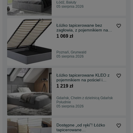
Łódź, Bałuty
05 sierpnia 2026
Łóżko tapicerowane bez
zagłowia, z pojemnikiem na
pościel i podnoszonym
1 069 zł
metalowym stelażem
90/120/140/160/180/200x200.
Łóżko sypialniane bez
Poznań, Grunwald
wezgłowia
05 sierpnia 2026
Łóżko tapicerowane KLEO z
pojemnikiem na pościel i
metalowym, podnoszonym
1 219 zł
stelażem
90/120/140/160/180/200x200.
Gdańsk, Chełm z dzielnicą Gdańsk
Łóżko sypialniane,
Południe
małżeńskie. Szare…
05 sierpnia 2026
Dostępne „od ręki”! Łóżko
tapicerowane