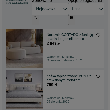
ZNALEŹLIŚMY
Sortowanie
Opcje przeglądania
100 OGŁOSZEŃ
Narożnik CORTADO z funkcją
spania i pojemnikiem na
pościel. Nowoczesny,
2 649 zł
zaokrąglony i rozkładany.
Klasa premium. Różne kolory:
beż, szary, kremowy…
Warszawa, Mokotów
Odświeżono dzisiaj o 10:25
Łóżko tapicerowane BONY z
drewnianym stelażem
90/120/140/160/180/200x200.
799 zł
Tanie łóżko sypialniane,
małżeńskie, dziecięce. Kolory:
beżowe, szare i inne
Warszawa, Mokotów
05 sierpnia 2026