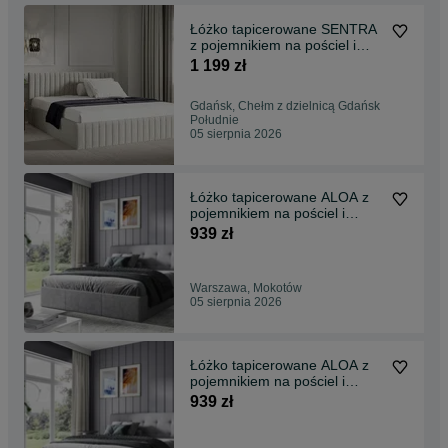
Łóżko tapicerowane SENTRA
z pojemnikiem na pościel i
metalowym podnoszonym
1 199 zł
stelażem
90/120/140/160/180/200x200.
Gdańsk, Chełm z dzielnicą Gdańsk
Łóżko sypialniane,
Południe
małżeńskie.
05 sierpnia 2026
Łóżko tapicerowane ALOA z
pojemnikiem na pościel i
podnoszonym stelażem
939 zł
90/120/140/160/180x200.
Łóżko sypialniane,
małżeńskie, dziecięce.
Warszawa, Mokotów
05 sierpnia 2026
Łóżko tapicerowane ALOA z
pojemnikiem na pościel i
podnoszonym stelażem
939 zł
90/120/140/160/180x200.
Łóżko sypialniane,
małżeńskie, dziecięce.