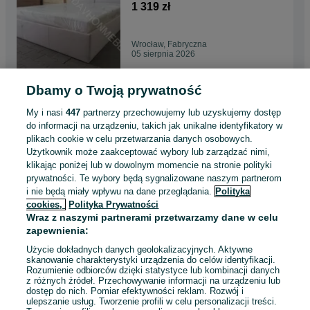
120/140/160/180x200 z
1 319 zł
pojemnikiem na pościel i
podnoszonym stelażem.
Łóżko sypialniane,
Wrocław, Fabryczna
małżeńskie, panelowe.
05 sierpnia 2026
Dbamy o Twoją prywatność
Łóżko tapicerowane FARRO z
pojemnikiem na pościel i
My i nasi
447
partnerzy przechowujemy lub uzyskujemy dostęp
metalowym, podnoszonym
1 229 zł
do informacji na urządzeniu, takich jak unikalne identyfikatory w
stelażem
plikach cookie w celu przetwarzania danych osobowych.
90/120/140/160/180/200x200.
Użytkownik może zaakceptować wybory lub zarządzać nimi,
Łóżko sypialniane,
Kraków, Prądnik Biały
małżeńskie.
klikając poniżej lub w dowolnym momencie na stronie polityki
05 sierpnia 2026
prywatności. Te wybory będą sygnalizowane naszym partnerom
i nie będą miały wpływu na dane przeglądania.
Polityka
cookies,
Polityka Prywatności
Łóżko tapicerowane JULA z
Wraz z naszymi partnerami przetwarzamy dane w celu
pojemnikiem na pościel,
zapewnienia:
metalowym podnoszonym
1 199 zł
stelażem
Użycie dokładnych danych geolokalizacyjnych. Aktywne
90/120/140/160/180/200x200.
skanowanie charakterystyki urządzenia do celów identyfikacji.
Łóżko sypialniane,
Rozumienie odbiorców dzięki statystyce lub kombinacji danych
Poznań, Grunwald
małżeńskie. Szare, beż
z różnych źródeł. Przechowywanie informacji na urządzeniu lub
05 sierpnia 2026
dostęp do nich. Pomiar efektywności reklam. Rozwój i
ulepszanie usług. Tworzenie profili w celu personalizacji treści.